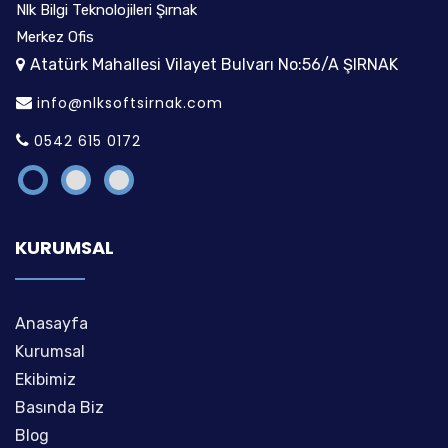
Nlk Bilgi Teknolojileri Şırnak
Nl
Merkez Ofis
M
Atatürk Mahallesi Vilayet Bulvarı No:56/A ŞIRNAK
info@nlksoftsirnak.com
0542 615 0172
KURUMSAL
Anasayfa
Kurumsal
Ekibimiz
Basında Biz
Blog