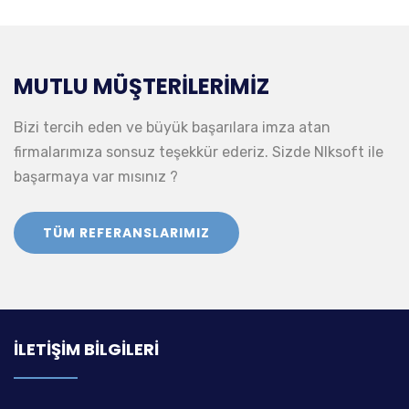
MUTLU MÜŞTERILERIMIZ
Bizi tercih eden ve büyük başarılara imza atan
firmalarımıza sonsuz teşekkür ederiz. Sizde Nlksoft ile
başarmaya var mısınız ?
TÜM REFERANSLARIMIZ
İLETIŞIM BILGILERI