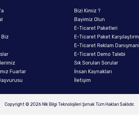
olojileri Şırnak
fa
Nlk Bilgi Teknolojileri Şırnak
Bizi Kimiz ?
Merkez Ofis
al
Bayimiz Olun
hallesi Vilayet Bulvarı
Atatürk Mahallesi Vilayet Bulvarı
E-Ticaret Paketleri
RNAK
No:56/A ŞIRNAK
 Biz
E-Ticaret Paket Karşılaştır
E-Ticaret Reklam Danışmanl
softsirnak.com
info@nlksoftsirnak.com
slar
E-Ticaret Demo Talebi
 0172
0542 615 0172
lerimiz
Sık Sorulan Sorular
ımız Fuarlar
İnsan Kaynakları
 Başvurusu
İletişim
Copyright © 2026 Nlk Bilgi Teknolojileri Şırnak Tüm Hakları Saklıdır.