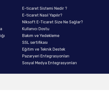
Nlk Bilgi Teknolojileri Şırnak
E-ticaret Sistemi Nedir ?
Nlk Bilgi Teknolojileri Şırna
Merkez Ofis
Merkez Ofis
E-ticaret Nasıl Yapılır?
Atatürk Mahallesi Vilayet Bulvarı
Atatürk Mahallesi Vil
Nlksoft E-Ticaret Size Ne Sağlar?
No:56/A ŞIRNAK
No:56/A ŞIRNAK
ma
Kullanıcı Dostu
ığı
Bakım ve Yedekleme
info@nlksoftsirnak.com
info@nlksoftsirnak
SSL sertifikası
0542 615 0172
0542 615 0172
Eğitim ve Teknik Destek
Pazaryeri Entegrasyonları
Sosyal Medya Entegrasyonları