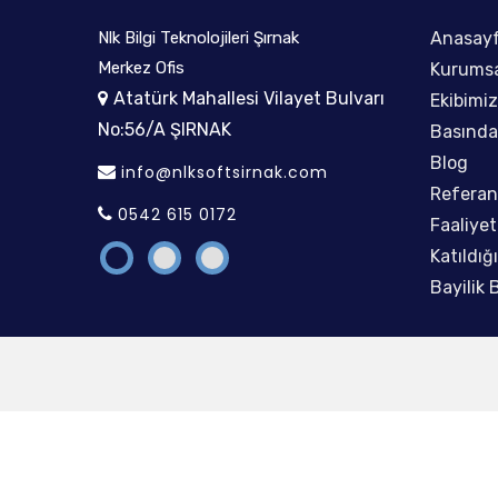
Nlk Bilgi Teknolojileri Şırnak
Nlk Bilgi Tekn
Anasay
Merkez Ofis
Merkez Ofis
Kurums
yet Bulvarı
Atatürk Mahallesi Vilayet Bulvarı
Atatürk Ma
Ekibimiz
No:56/A ŞIRNAK
No:56/A ŞI
Basında
Blog
com
info@nlksoftsirnak.com
info@nlk
Referan
0542 615 0172
0542 615
Faaliyet
Katıldığ
Bayilik